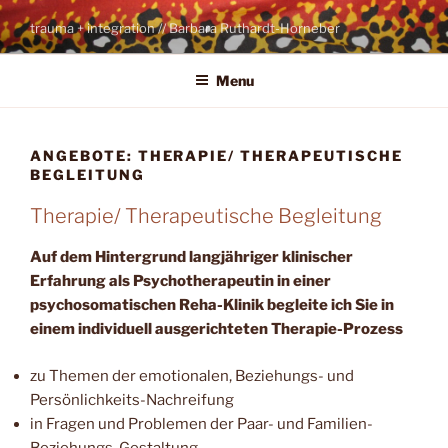
Skip
trauma + integration // Barbara Ruthardt-Horneber
to
content
Menu
ANGEBOTE: THERAPIE/ THERAPEUTISCHE
BEGLEITUNG
Therapie/ Therapeutische Begleitung
Auf dem Hintergrund langjähriger klinischer
Erfahrung als Psychotherapeutin in einer
psychosomatischen Reha-Klinik begleite ich Sie in
einem individuell ausgerichteten Therapie-Prozess
zu Themen der emotionalen, Beziehungs- und
Persönlichkeits-Nachreifung
in Fragen und Problemen der Paar- und Familien-
Beziehungs-Gestaltung