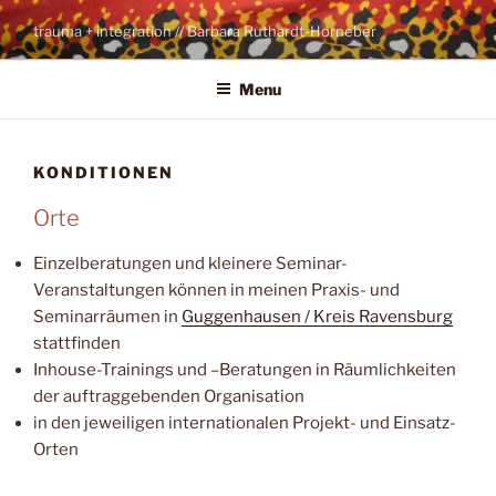
Skip
trauma + integration // Barbara Ruthardt-Horneber
to
content
Menu
KONDITIONEN
Orte
Einzelberatungen und kleinere Seminar-
Veranstaltungen können in meinen Praxis- und
Seminarräumen in
Guggenhausen / Kreis Ravensburg
stattfinden
Inhouse-Trainings und –Beratungen in Räumlichkeiten
der auftraggebenden Organisation
in den jeweiligen internationalen Projekt- und Einsatz-
Orten